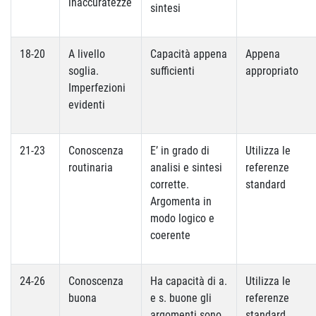
inaccuratezze
sintesi
18-20
A livello
Capacità appena
Appena
soglia.
sufficienti
appropriato
Imperfezioni
evidenti
21-23
Conoscenza
E’ in grado di
Utilizza le
routinaria
analisi e sintesi
referenze
corrette.
standard
Argomenta in
modo logico e
coerente
24-26
Conoscenza
Ha capacità di a.
Utilizza le
buona
e s. buone gli
referenze
argomenti sono
standard