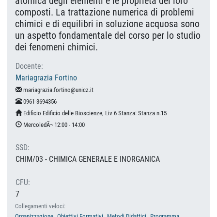
atomica degli elementi e le proprietà dei loro
composti. La trattazione numerica di problemi
chimici e di equilibri in soluzione acquosa sono
un aspetto fondamentale del corso per lo studio
dei fenomeni chimici.
Docente:
Mariagrazia Fortino
mariagrazia.fortino@unicz.it
0961-3694356
Edificio Edificio delle Bioscienze, Liv 6 Stanza: Stanza n.15
MercoledÃ¬ 12:00 - 14:00
SSD:
CHIM/03 - CHIMICA GENERALE E INORGANICA
CFU:
7
Collegamenti veloci:
Organizzazione
Obiettivi Formativi
Metodi Didattici
Programma